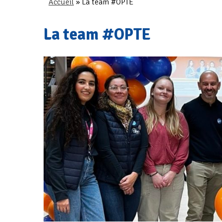
Accueil
»
La team #OPTE
La team #OPTE