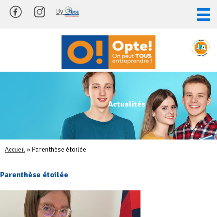
Skip
By
to
content
Actualités
Accueil
»
Parenthèse étoilée
Parenthèse étoilée