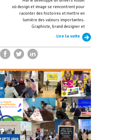
Marie développe un univers visuel
où design et image se rencontrent pour
raconter des histoires et mettre en
lumière des valeurs importantes.
Graphiste, brand designer et
Lire la suite
#OPTE 2025