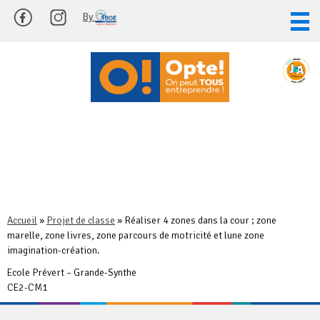
Skip
By
to
content
Projet
de
classe
Accueil
»
Projet de classe
»
Réaliser 4 zones dans la cour ; zone
marelle, zone livres, zone parcours de motricité et lune zone
imagination-création.
Ecole Prévert – Grande-Synthe
CE2-CM1