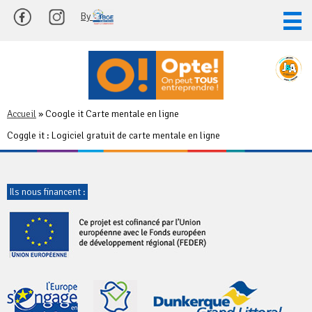
Skip
By
to
content
Accueil
»
Coogle it Carte mentale en ligne
Coggle it : Logiciel gratuit de carte mentale en ligne
Ils nous financent :