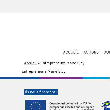
Skip
to
content
ACCUEIL
ACTIONS
OUT
Accueil
»
Entrepreneure Marie Eloy
Entrepreneure Marie Eloy
Ils nous financent :