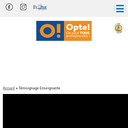
Skip
By
to
content
Témoignage
Enseignants
Accueil
»
Témoignage Enseignante